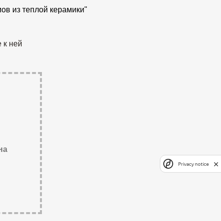
ов из теплой керамики"
 к ней
на
Privacy notice